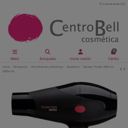
Lista de deseos (
0
)
0
Menú
Búsqueda
Iniciar sesión
Carrito
Inicio
Peluquería
Herramientas y eléctricos
Secadores
Secador Twister 3000 ion
2000w AG