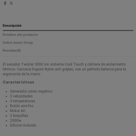
Descripción
Detalles del producto
Sobre Asuer Group
Reseñas
(0)
El secador Twister 3000 ion sistema Cool Touch y cámara de aislamiento
térmico. Carcasa Dupont Nylon anti golpes, con un perfecto balance para la
ergonomía de la mano.
Características
Generador iones negativo
2 velocidades
3 temperaturas
Botón aire frio
Motor AC
2 boquillas
2000w
Difusor incluido