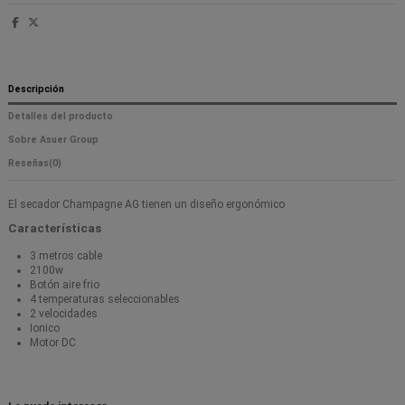
Descripción
Detalles del producto
Sobre Asuer Group
Reseñas
(0)
El secador Champagne AG tienen un diseño ergonómico
Características
3 metros cable
2100w
Botón aire frio
4 temperaturas seleccionables
2 velocidades
Ionico
Motor DC