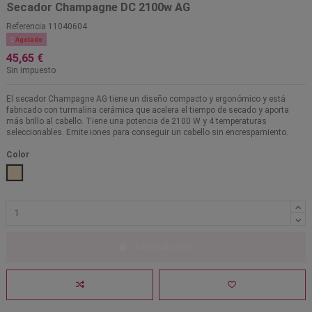
Secador Champagne DC 2100w AG
Referencia
11040604

Agotado
45,65 €
Sin impuesto
El secador Champagne AG tiene un diseño compacto y ergonómico y está
fabricado con turmalina cerámica que acelera el tiempo de secado y aporta
más brillo al cabello. Tiene una potencia de 2100 W y 4 temperaturas
seleccionables. Emite iones para conseguir un cabello sin encrespamiento.
Color
Champagne
Añadir al carrito