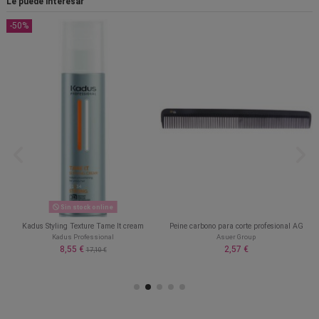
Le puede interesar
-50%
Sin stock online
Kadus Styling Texture Tame It cream
Peine carbono para corte profesional AG
Kadus Professional
Asuer Group
8,55 €
2,57 €
17,10 €