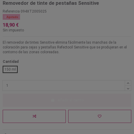
Removedor de tinte de pestañas Sensitive
Referencia
094XT2005025

Agotado
18,90 €
Sin impuesto
El removedor de tintes Sensitive elimina fácilmente las manchas de la
coloración para cejas y pestañas Refectocil Sensitive que se produjeran en el
contorno de las zonas coloreadas.
Cantidad
150 ml
Añadir al carrito