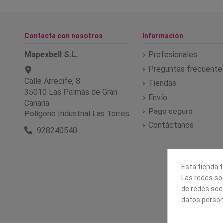
Contacta con nosotros
Información
Mapexbell S.L.
Profesionales
Preguntas frecuente
Calle Arrecife, 8
Tiendas
35010 Las Palmas de Gran
Envío
Canaria
Pago seguro
Polígono Industrial Las Torres
Contáctanos
928240540
Esta tienda t
Las redes soc
de redes soc
datos person