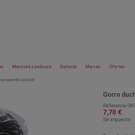
as
Manicura y pedicura
Barbería
Marcas
Ofertas
transparente LadyCell
Gorro duch
Referencia
06
7,70 €
Sin impuesto