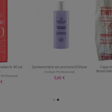
dante 40 vol
Quitaesmalte sin acetona DOrleac
Capa mant
desechable 
Dorleac Professional
rofesional
5,60 €