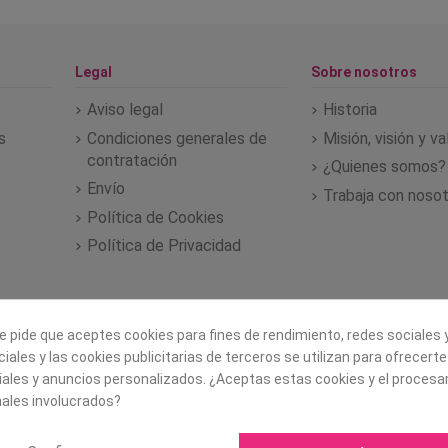
Legal
Sobre nosotros
Aviso legal
Historia
s
Condiciones generales de
Misión, visión y v
contratación
¿Quienes somos?
Envío
Trabaja con noso
Política de Cookies
Política de Privacidad
e pide que aceptes cookies para fines de rendimiento, redes sociales y
iales y las cookies publicitarias de terceros se utilizan para ofrecert
iales y anuncios personalizados. ¿Aceptas estas cookies y el proces
ales involucrados?