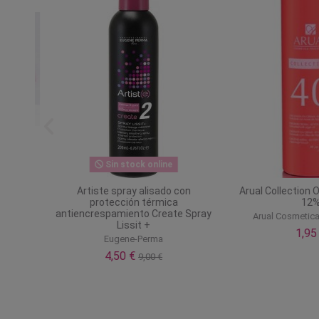
Sin stock online
Artiste spray alisado con
Arual Collection Oxi
protección térmica
12%
antiencrespamiento Create Spray
Arual Cosmetica P
Lissit +
1,95 €
Eugene-Perma
4,50 €
9,00 €