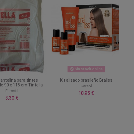
Sin stock online
elina para tintes
Kit alisado brasileño Braliss
90 x 115 cm Tintella
Kareol
Eurostil
18,95 €
3,30 €