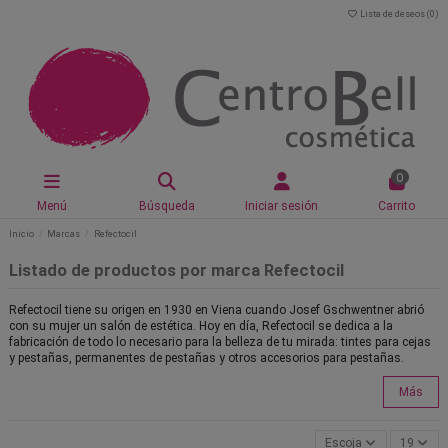
Lista de deseos (
0
)
0
Menú
Búsqueda
Iniciar sesión
Carrito
Inicio
Marcas
Refectocil
Listado de productos por marca Refectocil
Refectocil tiene su origen en 1930 en Viena cuando Josef Gschwentner abrió
con su mujer un salón de estética. Hoy en día, Refectocil se dedica a la
fabricación de todo lo necesario para la belleza de tu mirada: tintes para cejas
y pestañas, permanentes de pestañas y otros accesorios para pestañas.
Más
Escoja
19