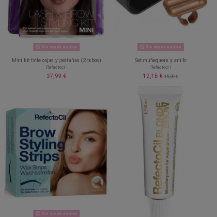
Sin stock online
Sin stock online
Mini kit tinte cejas y pestañas (2 tubos)
Set muñequera y anillo
Refectocil
Refectocil
37,99 €
12,16 €
15,20 €
Sin stock online