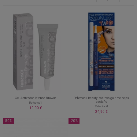
Gel Activador Intense Browns
Refectocil beautylash two go tinte cejas
castaño
Refectocil
Refectocil
19,90 €
24,90 €
-50%
-20%