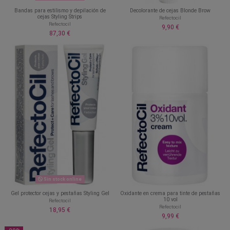
Bandas para estilismo y depilación de
Decolorante de cejas Blonde Brow
cejas Styling Strips
Refectocil
Refectocil
9,90 €
87,30 €
Sin stock online
Gel protector cejas y pestañas Styling Gel
Oxidante en crema para tinte de pestañas
10 vol
Refectocil
Refectocil
18,95 €
9,99 €