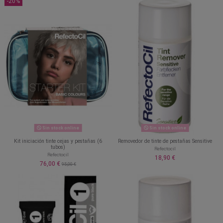
-20%
Sin stock online
Sin stock online
Kit iniciación tinte cejas y pestañas (6
Removedor de tinte de pestañas Sensitive
tubos)
Refectocil
Refectocil
18,90 €
76,00 €
95,00 €