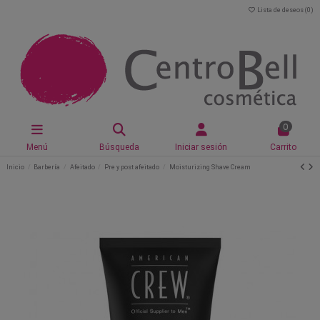
Lista de deseos (
0
)
0
Menú
Búsqueda
Iniciar sesión
Carrito
Inicio
Barbería
Afeitado
Pre y post afeitado
Moisturizing Shave Cream