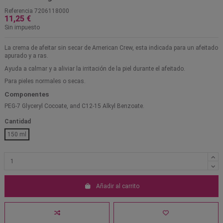
Referencia
7206118000
11,25 €
Sin impuesto
La crema de afeitar sin secar de American Crew, esta indicada para un afeitado
apurado y a ras.
Ayuda a calmar y a aliviar la irritación de la piel durante el afeitado.
Para pieles normales o secas.
Componentes
PEG-7 Glyceryl Cocoate, and C12-15 Alkyl Benzoate.
Cantidad
150 ml
Añadir al carrito