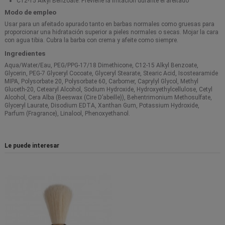
C12-15 Alkyl Benzoate: Previene la irritación durante el afeitado
Modo de empleo
Usar para un afeitado apurado tanto en barbas normales como gruesas para
proporcionar una hidratación superior a pieles normales o secas. Mojar la cara
con agua tibia. Cubra la barba con crema y afeite como siempre.
Ingredientes
Aqua/Water/Eau, PEG/PPG-17/18 Dimethicone, C12-15 Alkyl Benzoate,
Glycerin, PEG-7 Glyceryl Cocoate, Glyceryl Stearate, Stearic Acid, Isostearamide
MIPA, Polysorbate 20, Polysorbate 60, Carbomer, Caprylyl Glycol, Methyl
Gluceth-20, Cetearyl Alcohol, Sodium Hydroxide, Hydroxyethylcellulose, Cetyl
Alcohol, Cera Alba (Beeswax (Cire D’abeille)), Behentrimonium Methosulfate,
Glyceryl Laurate, Disodium EDTA, Xanthan Gum, Potassium Hydroxide,
Parfum (Fragrance), Linalool, Phenoxyethanol.
Le puede interesar