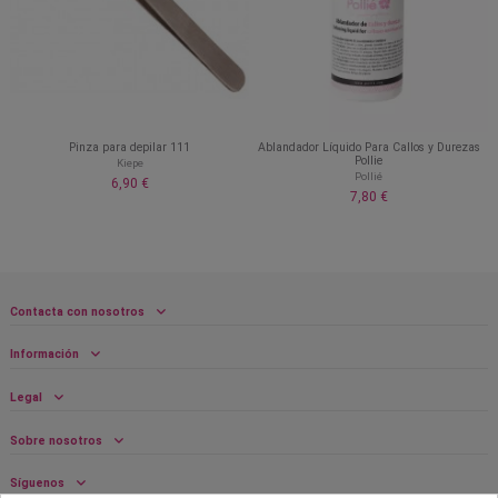
Pinza para depilar 111
Ablandador Líquido Para Callos y Durezas
Pollie
Kiepe
Pollié
6,90 €
7,80 €
Contacta con nosotros
Información
Legal
Sobre nosotros
Síguenos