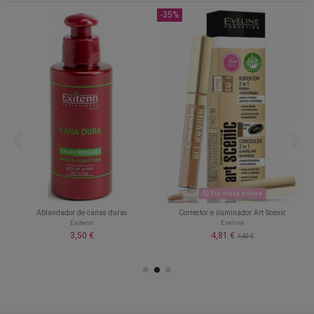
-35%
Sin stock online
Ablandador de canas duras
Corrector e iluminador Art Scenic
Exitenn
Eveline
3,50 €
4,81 €
7,40 €