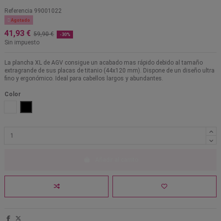
Referencia
99001022

Agotado
41,93 €
59,90 €
-30%
Sin impuesto
La plancha XL de AGV consigue un acabado mas rápido debido al tamaño
extragrande de sus placas de titanio (44x120 mm). Dispone de un diseño ultra
fino y ergonómico. Ideal para cabellos largos y abundantes.
Color
Blanco
Negro
Añadir al carrito