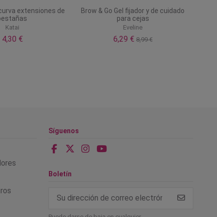
curva extensiones de
Brow & Go Gel fijador y de cuidado
pestañas
para cejas
Katai
Eveline
4,30 €
6,29 €
8,99 €
Síguenos
alores
Boletín
tros
Puede darse de baja en cualquier