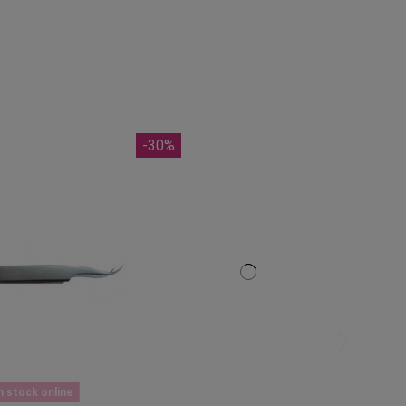
-30%
n stock online