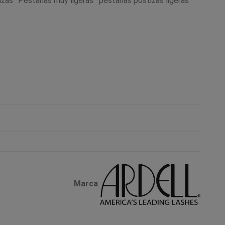
izas
Pestañas muy ligeras
pestañas postizas ligeras
Marca