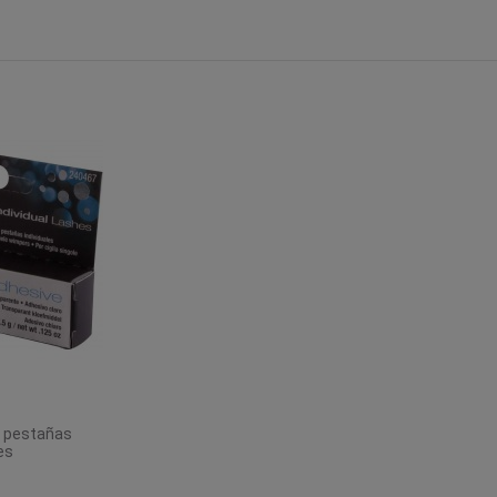
o pestañas
es