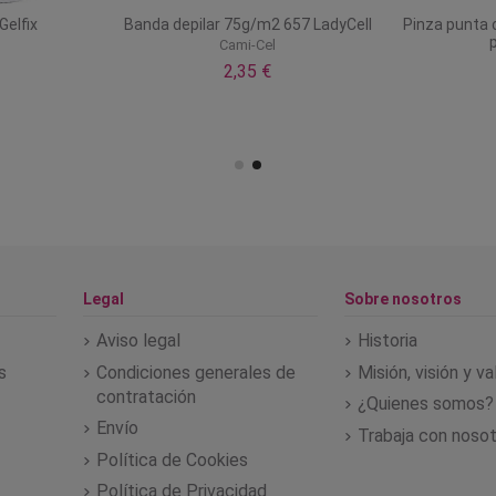
Gelfix
Banda depilar 75g/m2 657 LadyCell
Pinza punta 
Cami-Cel
2,35 €
Legal
Sobre nosotros
Aviso legal
Historia
s
Condiciones generales de
Misión, visión y v
contratación
¿Quienes somos?
Envío
Trabaja con noso
Política de Cookies
Política de Privacidad