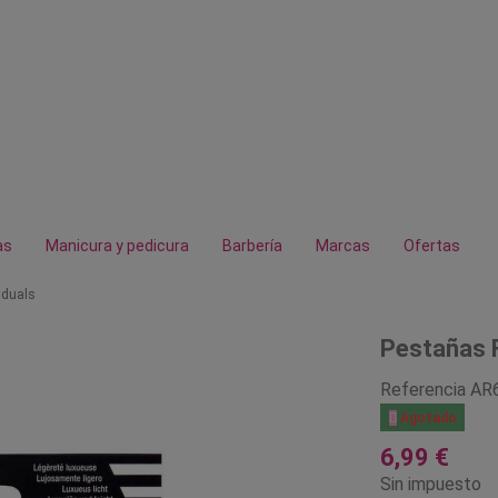
as
Manicura y pedicura
Barbería
Marcas
Ofertas
iduals
Pestañas F
Referencia
AR

Agotado
6,99 €
Sin impuesto