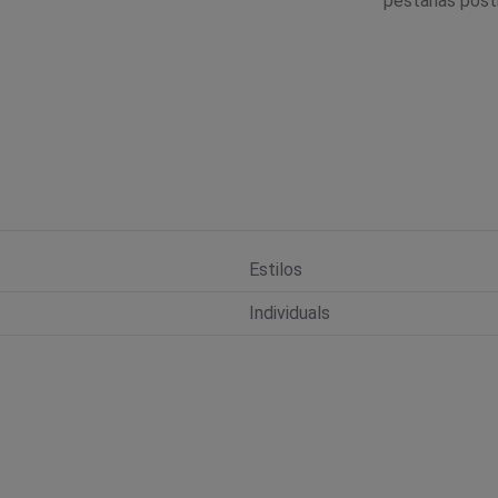
pestañas post
Estilos
Individuals