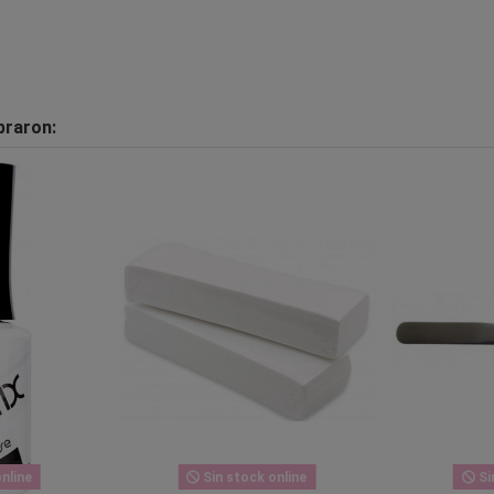
praron:
nline
Sin stock online
Si