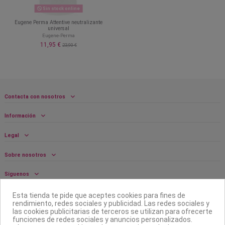
Sin stock online
Eugene Perma Attentive neutralizante
universal
Eugene-Perma
11,95 €
23,90 €
Contacta con nosotros
Información
Legal
Sobre nosotros
Síguenos
Boletín
Esta tienda te pide que aceptes cookies para fines de
rendimiento, redes sociales y publicidad. Las redes sociales y
las cookies publicitarias de terceros se utilizan para ofrecerte
funciones de redes sociales y anuncios personalizados.