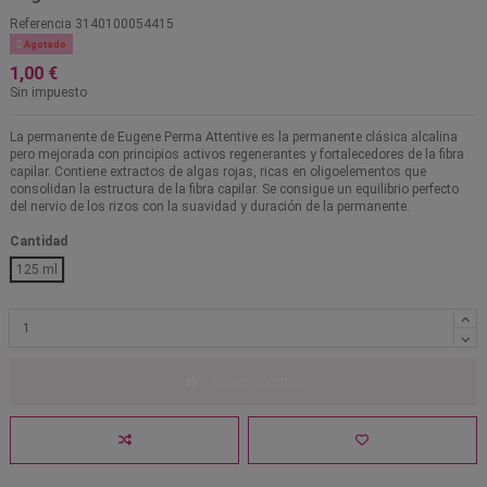
Referencia
3140100054415

Agotado
1,00 €
Sin impuesto
La permanente de Eugene Perma Attentive es la permanente clásica alcalina
pero mejorada con principios activos regenerantes y fortalecedores de la fibra
capilar. Contiene extractos de algas rojas, ricas en oligoelementos que
consolidan la estructura de la fibra capilar. Se consigue un equilibrio perfecto
del nervio de los rizos con la suavidad y duración de la permanente.
Cantidad
125 ml
Añadir al carrito