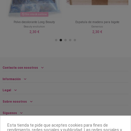
Sin stock online
Polvo decolorante Long Beauty
Espatula de madera para bigote
Beauty evolution
Generico
2,30 €
2,30 €
Contacta con nosotros
Información
Legal
Sobre nosotros
Síguenos
Boletín
Esta tienda te pide que aceptes cookies para fines de
rendimiento, redes sociales y publicidad. Las redes sociales y