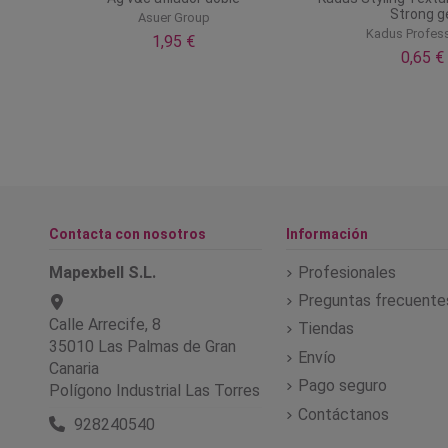
Strong g
Asuer Group
l
Kadus Profess
1,95 €
0,65 €
Contacta con nosotros
Información
Mapexbell S.L.
Profesionales
Preguntas frecuente
Calle Arrecife, 8
Tiendas
35010 Las Palmas de Gran
Envío
Canaria
Pago seguro
Polígono Industrial Las Torres
Contáctanos
928240540