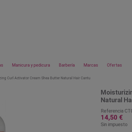
as
Manicura y pedicura
Barbería
Marcas
Ofertas
zing Curl Activator Cream Shea Butter Natural Hair Cantu
Moisturizi
Natural Ha
Referencia
CT
14,50 €
Sin impuesto