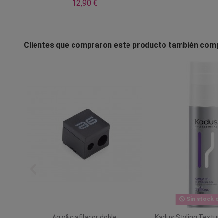
12,90 €
Clientes que compraron este producto también com
Sin stock o
treme
Ag v&c afilador doble
Kadus Styling Textu