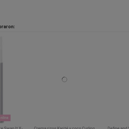
praron:
nline
re Swap It X-
Crema rizos Karité y coco Curling
Define and