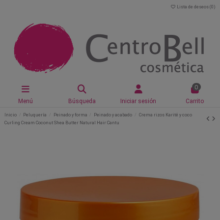
Lista de deseos (
0
)
0
Menú
Búsqueda
Iniciar sesión
Carrito
Inicio
Peluquería
Peinado y forma
Peinado y acabado
Crema rizos Karité y coco
Curling Cream Coconut Shea Butter Natural Hair Cantu