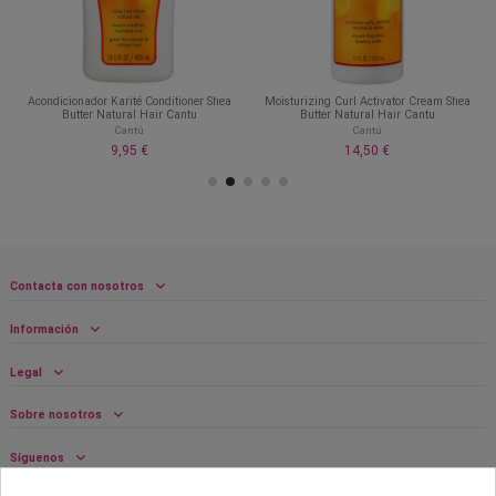
Acondicionador Karité Conditioner Shea
Moisturizing Curl Activator Cream Shea
Butter Natural Hair Cantu
Butter Natural Hair Cantu
Cantú
Cantú
9,95 €
14,50 €
Contacta con nosotros
Información
Legal
Sobre nosotros
Síguenos