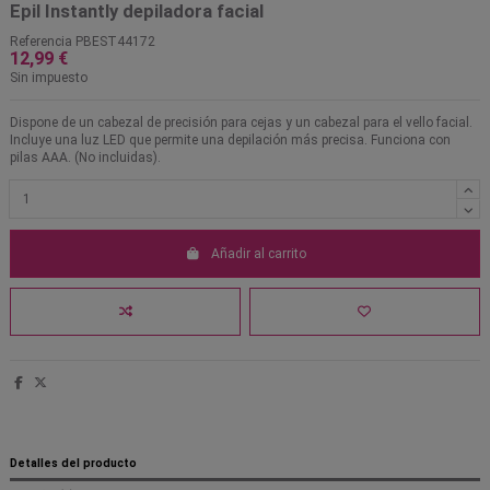
Epil Instantly depiladora facial
Referencia
PBEST44172
12,99 €
Sin impuesto
Dispone de un cabezal de precisión para cejas y un cabezal para el vello facial.
Incluye una luz LED que permite una depilación más precisa. Funciona con
pilas AAA. (No incluidas).
Añadir al carrito
Detalles del producto