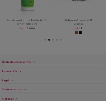
Acondicionador rizos Twister Pro You
Relleno moño redondo FF
Revlon Professional
Generico
5,81 €
2,20 €
8,30 €
Contacta con nosotros
Información
Legal
Sobre nosotros
Síguenos