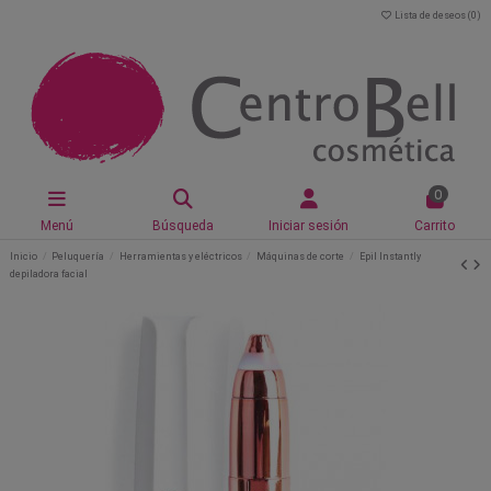
Lista de deseos (
0
)
0
Menú
Búsqueda
Iniciar sesión
Carrito
Inicio
Peluquería
Herramientas y eléctricos
Máquinas de corte
Epil Instantly
depiladora facial