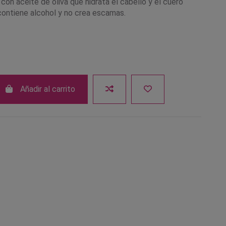
con aceite de oliva que hidrata el cabello y el cuero
contiene alcohol y no crea escamas.
Añadir al carrito