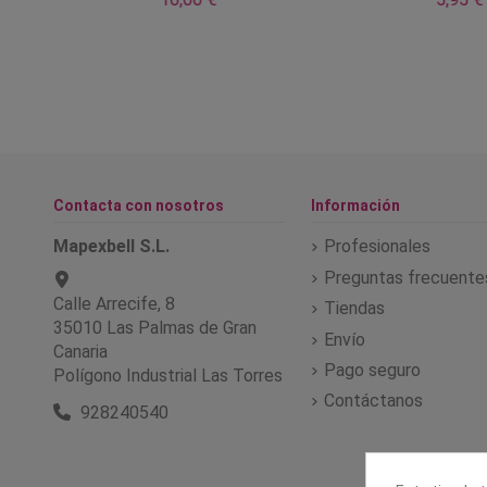
Contacta con nosotros
Información
Mapexbell S.L.
Profesionales
Preguntas frecuente
Calle Arrecife, 8
Tiendas
35010 Las Palmas de Gran
Envío
Canaria
Pago seguro
Polígono Industrial Las Torres
Contáctanos
928240540