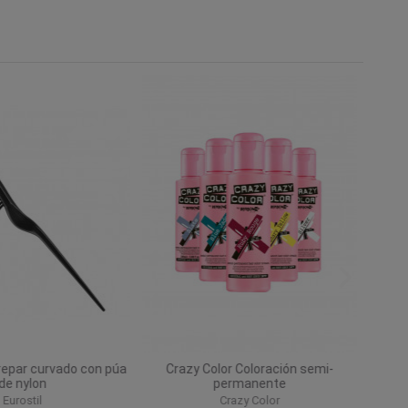
crepar curvado con púa
Crazy Color Coloración semi-
de nylon
permanente
Eurostil
Crazy Color