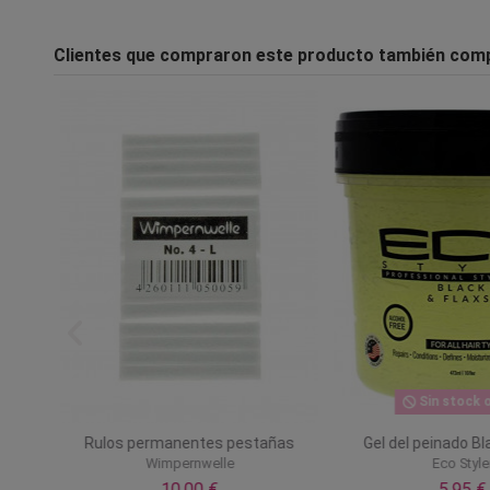
Clientes que compraron este producto también com
Sin stock o
Rulos permanentes pestañas
Gel del peinado B
l
Wimpernwelle
Eco Style
10,00 €
5,95 €