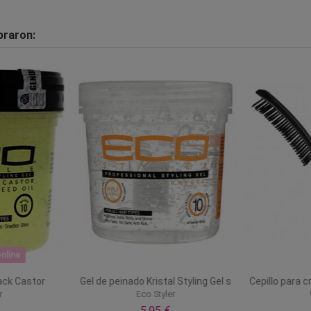
praron:
nline
lack Castor
Gel de peinado Kristal Styling Gel s
Cepillo para 
r
Eco Styler
5,95 €