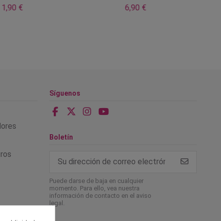
1,90 €
6,90 €
Síguenos
alores
Boletín
tros
Puede darse de baja en cualquier
momento. Para ello, vea nuestra
información de contacto en el aviso
legal.