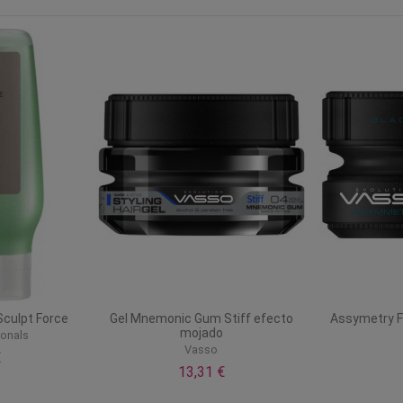
Sculpt Force
Gel Mnemonic Gum Stiff efecto
Assymetry Fi
mojado
ionals
Vasso
€
13,31 €