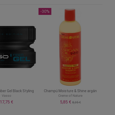
-30%
ber Gel Black Styling
Champú Moisture & Shine argán
Vasso
Creme of Nature
17,75 €
5,85 €
8,35 €