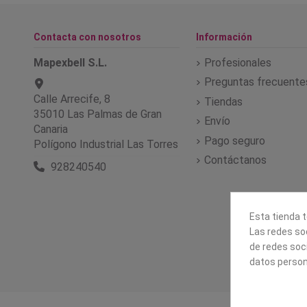
Contacta con nosotros
Información
Mapexbell S.L.
Profesionales
Preguntas frecuente
Calle Arrecife, 8
Tiendas
35010 Las Palmas de Gran
Envío
Canaria
Pago seguro
Polígono Industrial Las Torres
Contáctanos
928240540
Esta tienda t
Las redes soc
de redes soc
datos person