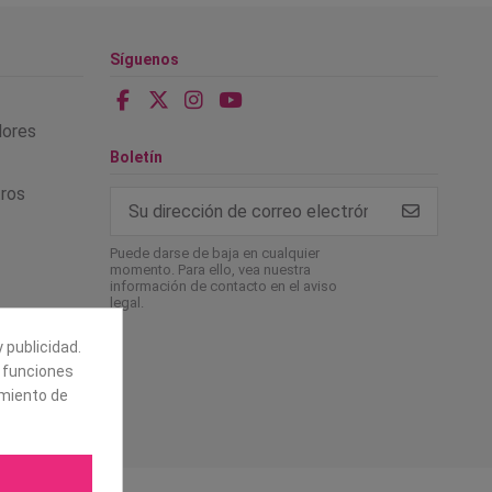
Síguenos
alores
Boletín
tros
Puede darse de baja en cualquier
momento. Para ello, vea nuestra
información de contacto en el aviso
legal.
 publicidad.
e funciones
amiento de