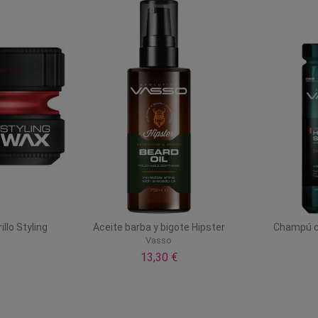
llo Styling
Aceite barba y bigote Hipster
Champú ca
Vasso
13,30 €