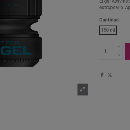
El gel Assymet
estropearlo. Ap
Cantidad
150 ml