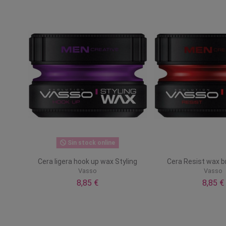
Sin stock online
Cera ligera hook up wax Styling
Cera Resist wax bri
Vasso
Vasso
8,85 €
8,85 €