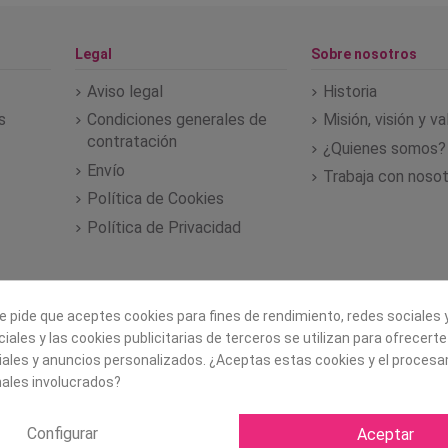
Legal
Sobre nosotros
Aviso legal
Historia
s
Condiciones generales de
Misión, visión y v
contratación
¿Quienes somos?
Envío
Trabaja con noso
Política de Cookies
Política de Privacidad
e pide que aceptes cookies para fines de rendimiento, redes sociales y
iales y las cookies publicitarias de terceros se utilizan para ofrecert
iales y anuncios personalizados. ¿Aceptas estas cookies y el proces
ales involucrados?
Configurar
Aceptar