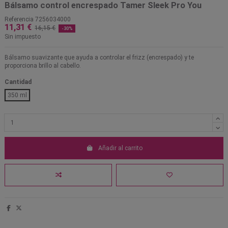
Bálsamo control encrespado Tamer Sleek Pro You
Referencia
7256034000
11,31 €
16,15 €
-30%
Sin impuesto
Bálsamo suavizante que ayuda a controlar el frizz (encrespado) y te
proporciona brillo al cabello.
Cantidad
350 ml
Añadir al carrito