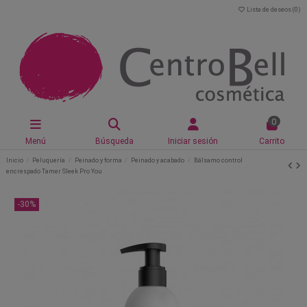
Lista de deseos (
0
)
0
Menú
Búsqueda
Iniciar sesión
Carrito
Inicio
Peluquería
Peinado y forma
Peinado y acabado
Bálsamo control
encrespado Tamer Sleek Pro You
-30%