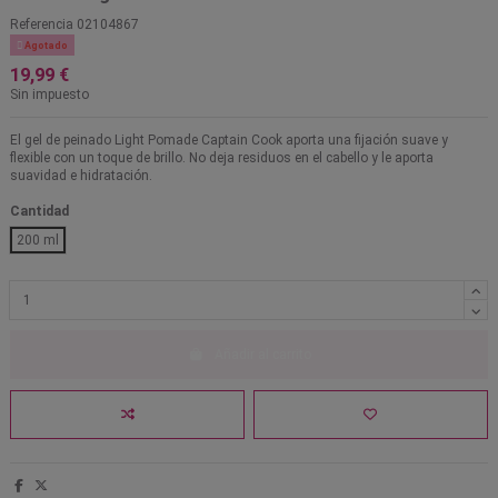
Referencia
02104867

Agotado
19,99 €
Sin impuesto
El gel de peinado Light Pomade Captain Cook aporta una fijación suave y
flexible con un toque de brillo. No deja residuos en el cabello y le aporta
suavidad e hidratación.
Cantidad
200 ml
Añadir al carrito