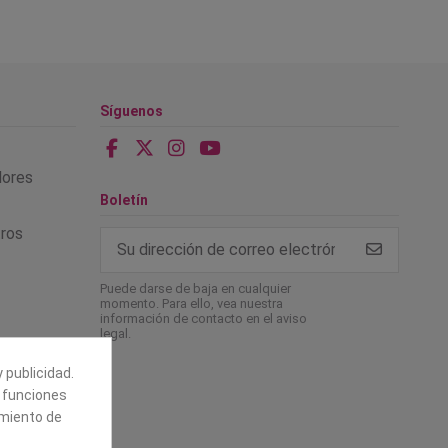
Síguenos
alores
Boletín
tros
Puede darse de baja en cualquier
momento. Para ello, vea nuestra
información de contacto en el aviso
legal.
 publicidad.
e funciones
amiento de