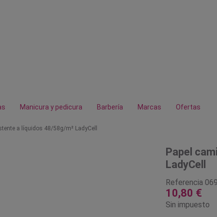
as
Manicura y pedicura
Barbería
Marcas
Ofertas
istente a líquidos 48/58g/m² LadyCell
Papel cami
LadyCell
Referencia
06
10,80 €
Sin impuesto