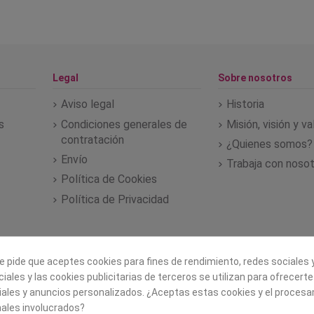
Legal
Sobre nosotros
Aviso legal
Historia
s
Condiciones generales de
Misión, visión y v
contratación
¿Quienes somos?
Envío
Trabaja con noso
Política de Cookies
Política de Privacidad
e pide que aceptes cookies para fines de rendimiento, redes sociales y
iales y las cookies publicitarias de terceros se utilizan para ofrecert
iales y anuncios personalizados. ¿Aceptas estas cookies y el proces
ales involucrados?