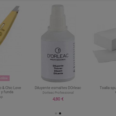
nline
p & Chic Love
Diluyente esmaltes DOrleac
Toalla sp
 y funda
Dorleac Professional
up
4,80 €