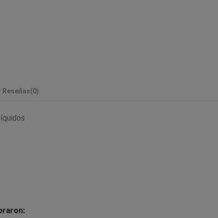
Reseñas
(0)
líquidos
praron: