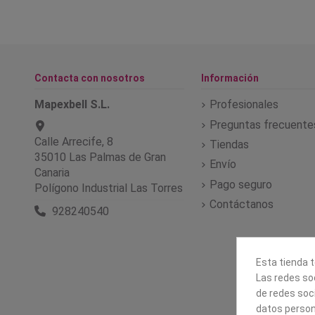
Contacta con nosotros
Información
Mapexbell S.L.
Profesionales
Preguntas frecuente
Calle Arrecife, 8
Tiendas
35010 Las Palmas de Gran
Envío
Canaria
Pago seguro
Polígono Industrial Las Torres
Contáctanos
928240540
Esta tienda t
Las redes soc
de redes soc
datos person