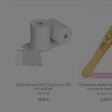
Sin stock o
l
Rollo kleenex 550-2 20x25 cm 100
Pinza para depilar Vi
m LadyCell
con punta slant
Cami-Cel
Asuer Gro
4,60 €
2,30 €