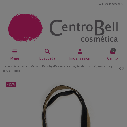
Lista de deseos (
0
)
0
Menú
Búsqueda
Iniciar sesión
Carrito
Inicio
Peluquería
Packs
Pack ArgaBeta reparador vegKeratin champú, mascarilla y
serum + bolso
-35%