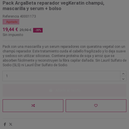
Pack ArgaBeta reparador vegKeratin champú,
mascarilla y serum + bolso
Referencia
40001173

Agotado
19,44 €
29,90 €
-35%
Sin impuesto
Pack con una mascarilla y un serum reparadores con queratina vegetal con un
champú reparador. Este tratamiento cuida el cabello fragilizado y lo deja suave
y sedoso sin utilizar siliconas. Contiene proteína de soja y arroz que se
absorben fácilmente y reconstruyen la fibra capilar dañada. Sin Lauril Sulfato de
Sodio (SLS) ni Lauril Éter Sulfato de Sodio.
Añadir al carrito