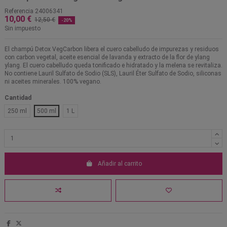
Referencia
24006341
10,00 €
12,50 €
-20%
Sin impuesto
El champú Detox VegCarbon libera el cuero cabelludo de impurezas y residuos
con carbon vegetal, aceite esencial de lavanda y extracto de la flor de ylang
ylang. El cuero cabelludo queda tonificado e hidratado y la melena se revitaliza.
No contiene Lauril Sulfato de Sodio (SLS), Lauril Éter Sulfato de Sodio, siliconas
ni aceites minerales. 100% vegano.
Cantidad
250 ml
500 ml
1 L
Añadir al carrito