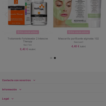
Sin stock online
Sin stock online
Tratamiento Fortalecedor 2 Intensive
Mascarilla purificante alginatos 102
Therapy
Keenwell
Nail Tek
4,48 €
5,60 €
8,40 €
10,50 €
Contacta con nosotros
Información
Legal