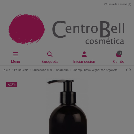
Lista de deseos (
0
)
0
Menú
Búsqueda
Iniciar sesión
Carrito
Inicio
Peluquería
Cuidado Capilar
Champús
Champú Detox VegCarbon ArgaBeta
-20%