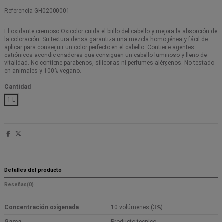
Referencia
GH02000001
El oxidante cremoso Oxicolor cuida el brillo del cabello y mejora la absorción de
la coloración. Su textura densa garantiza una mezcla homogénea y fácil de
aplicar para conseguir un color perfecto en el cabello. Contiene agentes
catiónicos acondicionadores que consiguen un cabello luminoso y lleno de
vitalidad. No contiene parabenos, siliconas ni perfumes alérgenos. No testado
en animales y 100% vegano.
Cantidad
1 L
Detalles del producto
Reseñas
(0)
Concentración oxigenada
10 volúmenes (3%)
Gama
Producto tecnico