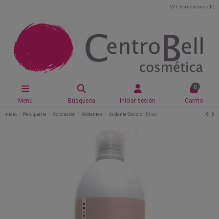
Lista de deseos (
0
)
0
Menú
Búsqueda
Iniciar sesión
Carrito
Inicio
Peluquería
Coloración
Oxidantes
Oxidante Oxicolor 10 vol