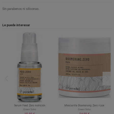
Sin parabenos ni siliconas.
Le puede interesar
Serum Feed Zero nutrición
Mascarilla Boomerang Zero rizos
Green Soho
Green Soho
15,90 €
24,90 €