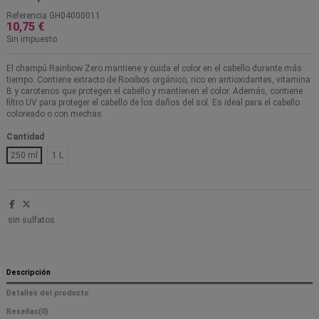
Referencia
GH04000011
10,75 €
Sin impuesto
El champú Rainbow Zero mantiene y cuida el color en el cabello durante más
tiempo. Contiene extracto de Rooibos orgánico, rico en antioxidantes, vitamina
B y carotenos que protegen el cabello y mantienen el color. Además, contiene
filtro UV para proteger el cabello de los daños del sol. Es ideal para el cabello
coloreado o con mechas.
Cantidad
250 ml
1 L
sin sulfatos
Descripción
Detalles del producto
Reseñas
(0)