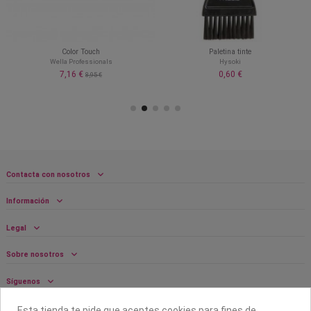
Color Touch
Paletina tinte
Wella Professionals
Hysoki
7,16 €
0,60 €
8,95 €
Contacta con nosotros
Información
Legal
Sobre nosotros
Síguenos
Boletín
Esta tienda te pide que aceptes cookies para fines de