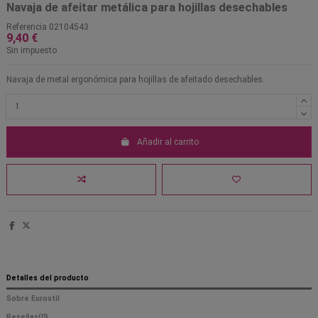
Navaja de afeitar metálica para hojillas desechables
Referencia
02104543
9,40 €
Sin impuesto
Navaja de metal ergonómica para hojillas de afeitado desechables.
Añadir al carrito
Detalles del producto
Sobre Eurostil
Reseñas
(0)