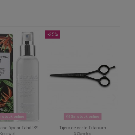
-35%
n stock online
Sin stock online
se fijador Tahití S9
Tijera de corte Titanium
Keenwell
3 Claveles