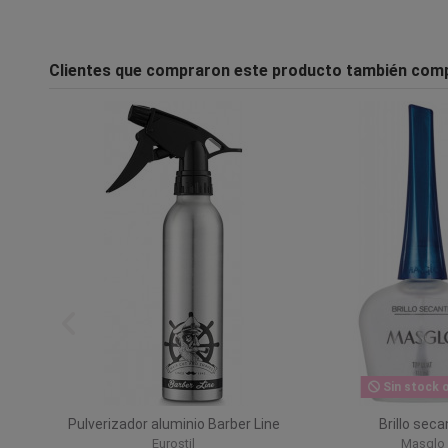
Clientes que compraron este producto también com
Sin stock o
ho
Pulverizador aluminio Barber Line
Brillo seca
Eurostil
Masglo