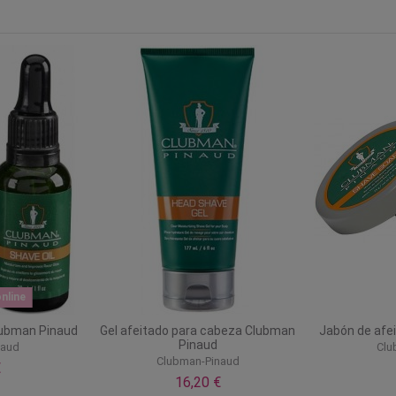
nline
lubman Pinaud
Gel afeitado para cabeza Clubman
Jabón de afe
Pinaud
naud
Clu
Clubman-Pinaud
€
16,20 €