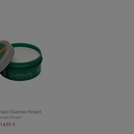
itado Clubman Pinaud
bman-Pinaud
14,95 €