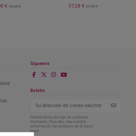
00 €
37,38 €
12,00 €
57,50 €
Síguenos
alores
Boletín
tros
Puede darse de baja en cualquier
momento. Para ello, vea nuestra
información de contacto en el aviso
legal.