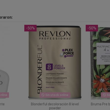
praron:
-50%
-50%
nline
Sin stock online
Si
nte
Blonderful decoloración 8 level
Bruma Pre ba
powder