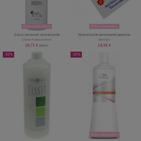
Sin stock online
Sin stock online
Dulcia Advanced neutralizante
Neutralizante permanente pestañas
LOreal Professionnel
Starlight
28,72 €
24,95 €
35,90 €
-50%
-30%
Sin stock online