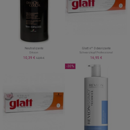
Neutralizante
Glatt nº 0 desrizante
Dikson
Schwarzkopf Professional
10,39 €
16,95 €
12,99 €
-30%