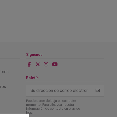
Síguenos
alores
Boletín
tros
Puede darse de baja en cualquier
momento. Para ello, vea nuestra
información de contacto en el aviso
legal.