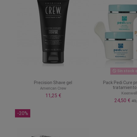
Sin stock o
Precision Shave gel
Pack Pedi Cure p
tratamiento
American Crew
Keenwel
11,25 €
24,50 €
49,
-20%