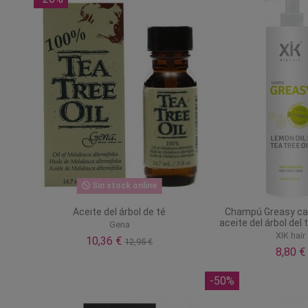
Sin stock online
Aceite del árbol de té
Champú Greasy cab
aceite del árbol del 
Gena
XIK hair
10,36 €
12,95 €
8,80 €
-50%