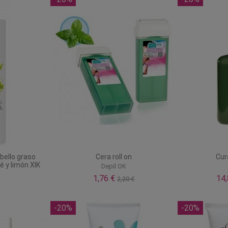
ello graso
Cera roll on
Cur
té y limón XIK
Depil OK
1,76 €
14
2,20 €
-20%
-20%