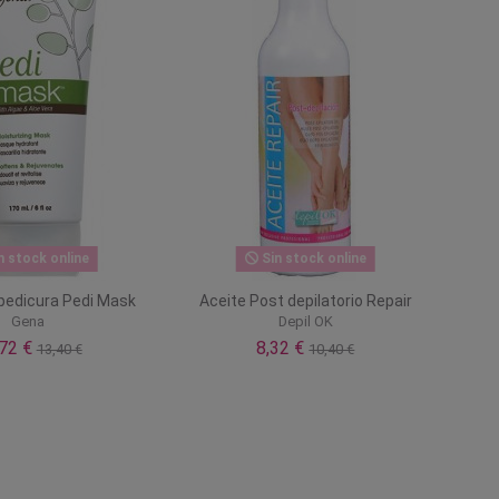
n stock online
Sin stock online
 pedicura Pedi Mask
Aceite Post depilatorio Repair
Gena
Depil OK
,72 €
8,32 €
13,40 €
10,40 €