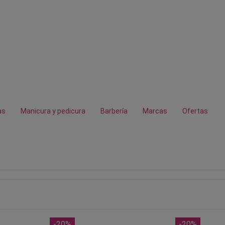
as
Manicura y pedicura
Barbería
Marcas
Ofertas
-20%
-20%