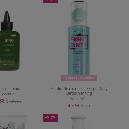
Sin stock online
ative Loción
Fijador de maquillaje Fight Dirty
Detox Setting
GreenUs
Wet n Wild
,88 €
18,60 €
4,79 €
5,99 €
-20%