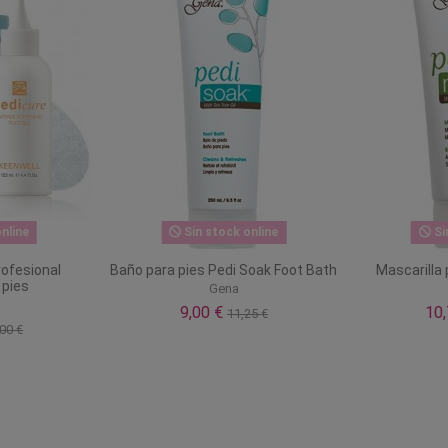
nline
Sin stock online
Si
rofesional
Baño para pies Pedi Soak Foot Bath
Mascarilla
 pies
Gena
l
9,00 €
10
11,25 €
00 €