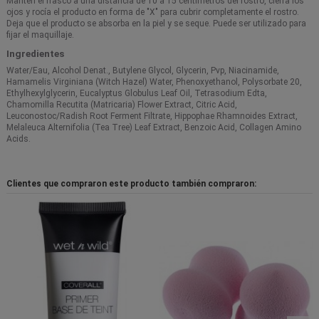
Mantén el frasco a una distancia de 10 a 15 centímetros del rostro, cierra los
ojos y rocía el producto en forma de "X" para cubrir completamente el rostro.
Deja que el producto se absorba en la piel y se seque. Puede ser utilizado para
fijar el maquillaje.
Ingredientes
Water/Eau, Alcohol Denat., Butylene Glycol, Glycerin, Pvp, Niacinamide,
Hamamelis Virginiana (Witch Hazel) Water, Phenoxyethanol, Polysorbate 20,
Ethylhexylglycerin, Eucalyptus Globulus Leaf Oil, Tetrasodium Edta,
Chamomilla Recutita (Matricaria) Flower Extract, Citric Acid,
Leuconostoc/Radish Root Ferment Filtrate, Hippophae Rhamnoides Extract,
Melaleuca Alternifolia (Tea Tree) Leaf Extract, Benzoic Acid, Collagen Amino
Acids.
Clientes que compraron este producto también compraron: