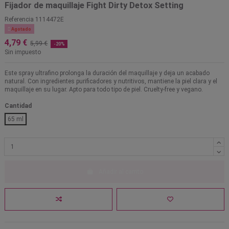
Fijador de maquillaje Fight Dirty Detox Setting
Referencia
1114472E

Agotado
4,79 €
5,99 €
-20%
Sin impuesto
Este spray ultrafino prolonga la duración del maquillaje y deja un acabado
natural. Con ingredientes purificadores y nutritivos, mantiene la piel clara y el
maquillaje en su lugar. Apto para todo tipo de piel. Cruelty-free y vegano.
Cantidad
65 ml
Añadir al carrito