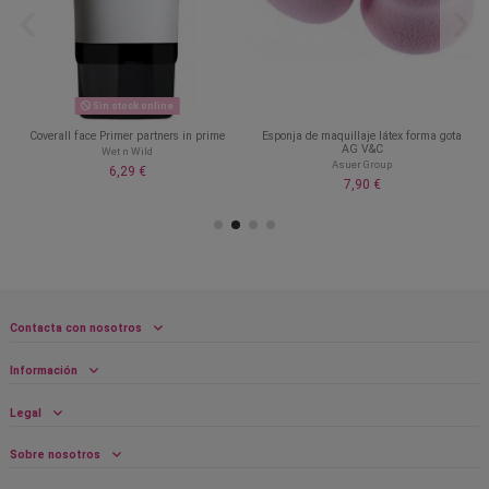
Sin stock online
Coverall face Primer partners in prime
Esponja de maquillaje látex forma gota
AG V&C
Wet n Wild
Asuer Group
6,29 €
7,90 €
Contacta con nosotros
Información
Legal
Sobre nosotros