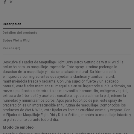
Descripción
Detalles del producto
Sobre Wet n Wild
Reseñas
(0)
Descubre el Fijador de Maquillaje Fight Dirty Detox Setting de Wet N Wild: la
solución para un maquillaje impecable. Este spray ultrafino prolonga la
duración de tu maquillaje y le da un acabado natural. Su fórmula está
enriquecida con ingredientes que ayudan a clarificar y tonificar la piel,
manteniéndola fresca y radiante. Con una sujeción fuerte y un acabado
natural, este fijador mantiene tu maquillaje en su lugar todo el día. Además, su
mezcla purificadora de extracto de manzanilla, hamamelis, colágeno vegetal,
extracto de árbol de té y aceite de eucalipto, ayuda a calmar la piel, retener la
humedad y minimizar los poros. Apto para todo tipo de piel, este spray de
preparación es un imprescindible en tu rutina de maquillaje. Como todos los
productos de Wet N Wild, este fijador es libre de crueldad animal y vegano. Con
el Fijador de Maquillaje Fight Dirty Detox Setting, mantén tu maquillaje intacto y
tu piel radiante durante todo el día.
Modo de empleo