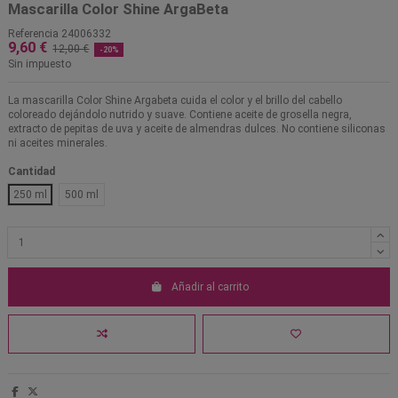
Mascarilla Color Shine ArgaBeta
Referencia
24006332
9,60 €
12,00 €
-20%
Sin impuesto
La mascarilla Color Shine Argabeta cuida el color y el brillo del cabello
coloreado dejándolo nutrido y suave. Contiene aceite de grosella negra,
extracto de pepitas de uva y aceite de almendras dulces. No contiene siliconas
ni aceites minerales.
Cantidad
250 ml
500 ml
Añadir al carrito