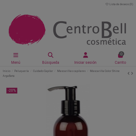
Lista de deseos (
0
)
0
Menú
Búsqueda
Iniciar sesión
Carrito
Inicio
Peluquería
Cuidado Capilar
Mascarillas capilares
Mascarilla Color Shine
ArgaBeta
-20%