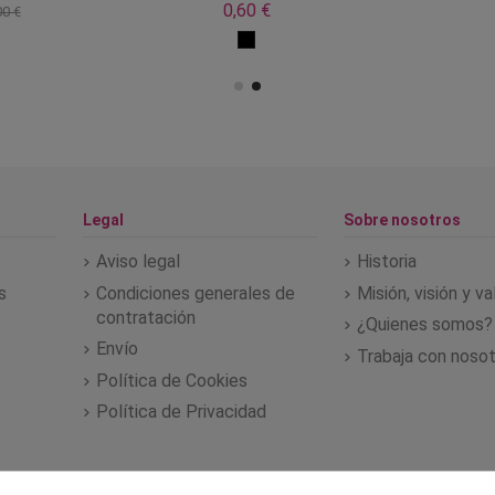
0,60 €
00 €
Legal
Sobre nosotros
Aviso legal
Historia
s
Condiciones generales de
Misión, visión y v
contratación
¿Quienes somos?
Envío
Trabaja con noso
Política de Cookies
Política de Privacidad