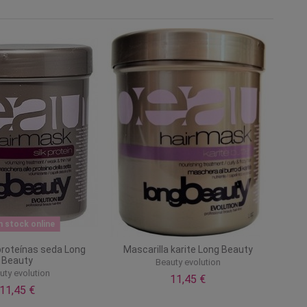
n stock online
proteínas seda Long
Mascarilla karite Long Beauty
Beauty
Beauty evolution
uty evolution
11,45 €
11,45 €