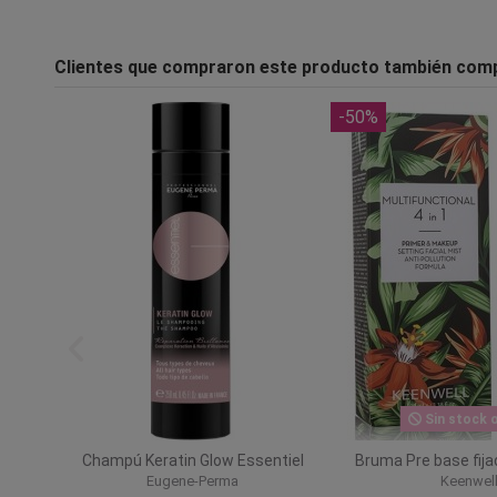
Clientes que compraron este producto también com
-50%
Sin stock o
te nº3
Champú Keratin Glow Essentiel
Bruma Pre base fija
Eugene-Perma
Keenwel