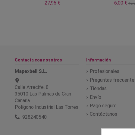
27,95 €
6,00 €
12,
Contacta con nosotros
Información
Mapexbell S.L.
Profesionales
Preguntas frecuente
Calle Arrecife, 8
Tiendas
35010 Las Palmas de Gran
Envío
Canaria
Pago seguro
Polígono Industrial Las Torres
Contáctanos
928240540