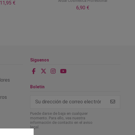
Arual Cosmetica Profesional
11,95 €
6,90 €
Síguenos
alores
Boletín
tros
Puede darse de baja en cualquier
momento. Para ello, vea nuestra
información de contacto en el aviso
legal.