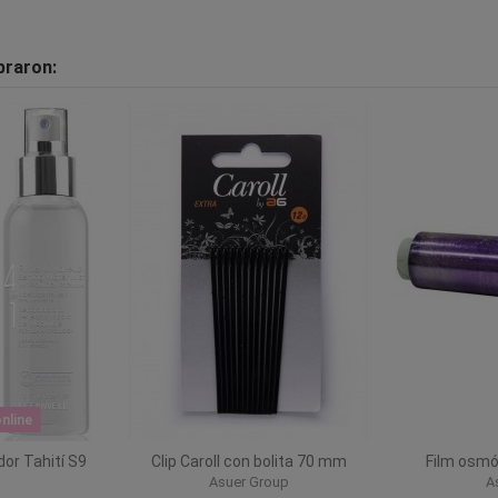
praron:
nline
dor Tahití S9
Clip Caroll con bolita 70 mm
Film osmó
l
Asuer Group
A