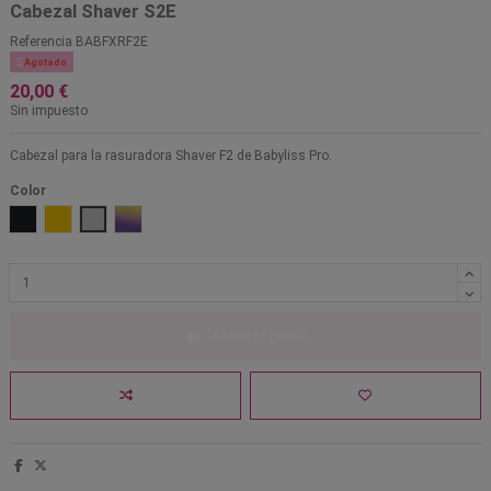
Cabezal Shaver S2E
Referencia
BABFXRF2E

Agotado
20,00 €
Sin impuesto
Cabezal para la rasuradora Shaver F2 de Babyliss Pro.
Color
Gunsteel
Oro
Plata
Camaleón
Añadir al carrito