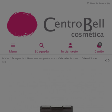
Lista de deseos (
0
)
0
Menú
Búsqueda
Iniciar sesión
Carrito
Inicio
Peluquería
Herramientas y eléctricos
Cabezales de corte
Cabezal Shaver
S2E