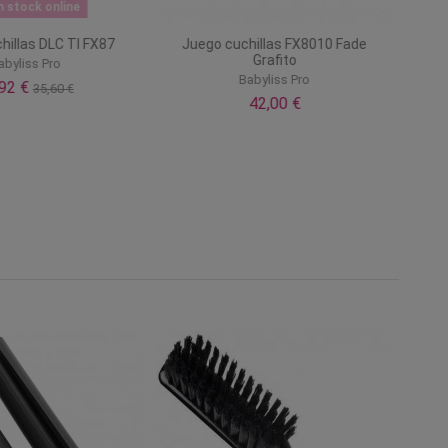
n stock online
hillas DLC TI FX87
Juego cuchillas FX8010 Fade
Grafito
abyliss Pro
Babyliss Pro
,92 €
35,60 €
42,00 €