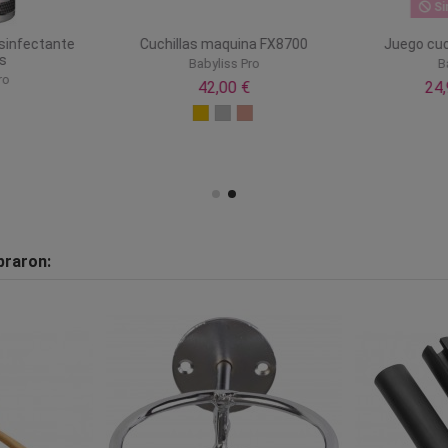
Si
esinfectante
Cuchillas maquina FX8700
Juego cuc
s
Babyliss Pro
B
ro
42,00 €
24
praron: