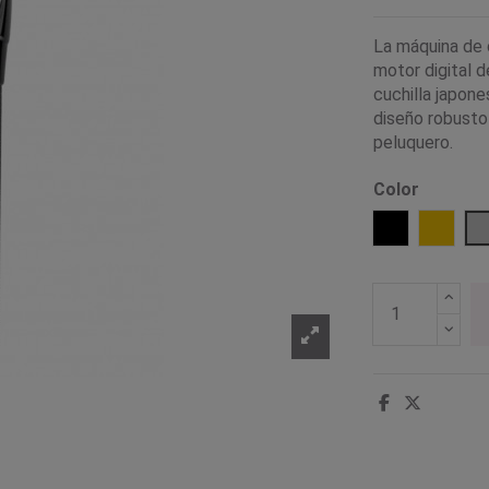
La máquina de 
motor digital d
cuchilla japon
diseño robusto
peluquero.
Color
Negro
Oro