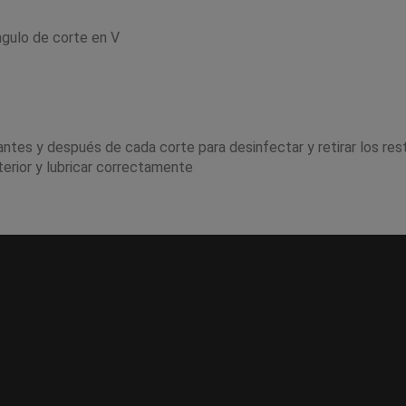
ngulo de corte en V
antes y después de cada corte para desinfectar y retirar los res
terior y lubricar correctamente