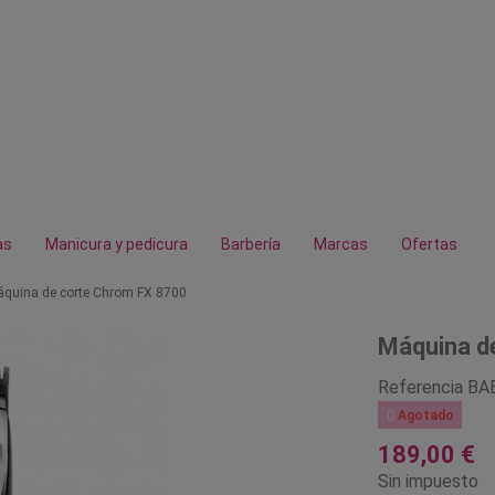
as
Manicura y pedicura
Barbería
Marcas
Ofertas
quina de corte Chrom FX 8700
Máquina d
Referencia
BA

Agotado
189,00 €
Sin impuesto