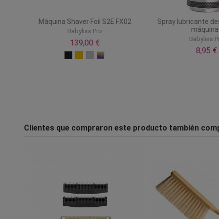
880
Máquina Shaver Foil S2E FX02
Spray lubricante d
máquina
Babyliss Pro
Babyliss P
139,00 €
8,95 €
Clientes que compraron este producto también com