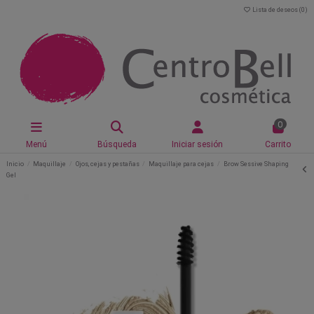
Lista de deseos (
0
)
0
Menú
Búsqueda
Iniciar sesión
Carrito
Inicio
Maquillaje
Ojos, cejas y pestañas
Maquillaje para cejas
Brow Sessive Shaping
Gel