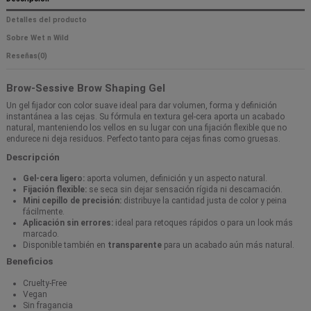
Detalles del producto
Sobre Wet n Wild
Reseñas
(0)
Brow-Sessive Brow Shaping Gel
Un gel fijador con color suave ideal para dar volumen, forma y definición
instantánea a las cejas. Su fórmula en textura gel-cera aporta un acabado
natural, manteniendo los vellos en su lugar con una fijación flexible que no
endurece ni deja residuos. Perfecto tanto para cejas finas como gruesas.
Descripción
Gel-cera ligero:
aporta volumen, definición y un aspecto natural.
Fijación flexible:
se seca sin dejar sensación rígida ni descamación.
Mini cepillo de precisión:
distribuye la cantidad justa de color y peina
fácilmente.
Aplicación sin errores:
ideal para retoques rápidos o para un look más
marcado.
Disponible también en
transparente
para un acabado aún más natural.
Beneficios
Cruelty-Free
Vegan
Sin fragancia