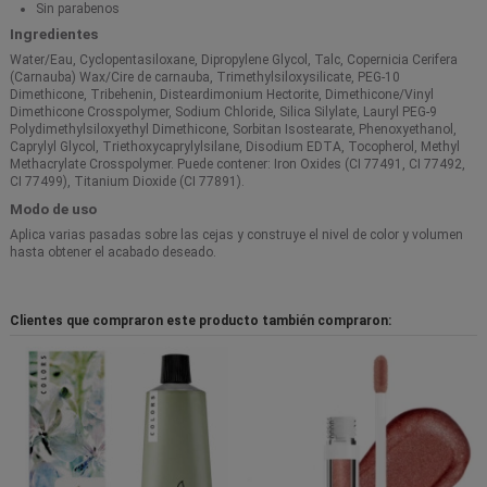
Sin parabenos
Ingredientes
Water/Eau, Cyclopentasiloxane, Dipropylene Glycol, Talc, Copernicia Cerifera
(Carnauba) Wax/Cire de carnauba, Trimethylsiloxysilicate, PEG-10
Dimethicone, Tribehenin, Disteardimonium Hectorite, Dimethicone/Vinyl
Dimethicone Crosspolymer, Sodium Chloride, Silica Silylate, Lauryl PEG-9
Polydimethylsiloxyethyl Dimethicone, Sorbitan Isostearate, Phenoxyethanol,
Caprylyl Glycol, Triethoxycaprylylsilane, Disodium EDTA, Tocopherol, Methyl
Methacrylate Crosspolymer. Puede contener: Iron Oxides (CI 77491, CI 77492,
CI 77499), Titanium Dioxide (CI 77891).
Modo de uso
Aplica varias pasadas sobre las cejas y construye el nivel de color y volumen
hasta obtener el acabado deseado.
Clientes que compraron este producto también compraron: