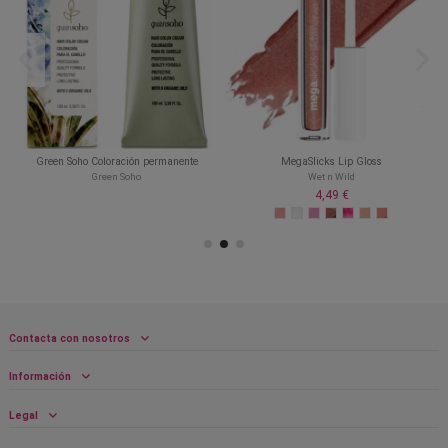
0
Green Soho Coloración permanente
MegaSlicks Lip Gloss
Green Soho
Wet n Wild
4,49 €
Contacta con nosotros
Información
Legal