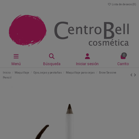
Lista de deseos (
0
)
0
Menú
Búsqueda
Iniciar sesión
Carrito
Inicio
Maquillaje
Ojos, cejas y pestañas
Maquillaje para cejas
Brow Sessive
Pencil