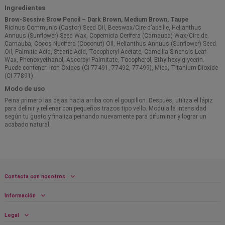
Ingredientes
Brow-Sessive Brow Pencil – Dark Brown, Medium Brown, Taupe
Ricinus Communis (Castor) Seed Oil, Beeswax/Cire d’abeille, Helianthus
Annuus (Sunflower) Seed Wax, Copernicia Cerifera (Carnauba) Wax/Cire de
Carnauba, Cocos Nucifera (Coconut) Oil, Helianthus Annuus (Sunflower) Seed
Oil, Palmitic Acid, Stearic Acid, Tocopheryl Acetate, Camellia Sinensis Leaf
Wax, Phenoxyethanol, Ascorbyl Palmitate, Tocopherol, Ethylhexylglycerin.
Puede contener: Iron Oxides (CI 77491, 77492, 77499), Mica, Titanium Dioxide
(CI 77891).
Modo de uso
Peina primero las cejas hacia arriba con el goupillon. Después, utiliza el lápiz
para definir y rellenar con pequeños trazos tipo vello. Modula la intensidad
según tu gusto y finaliza peinando nuevamente para difuminar y lograr un
acabado natural.
Contacta con nosotros
Información
Legal