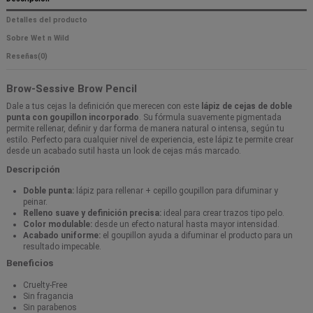
Detalles del producto
Sobre Wet n Wild
Reseñas
(0)
Brow-Sessive Brow Pencil
Dale a tus cejas la definición que merecen con este
lápiz de cejas de doble
punta con goupillon incorporado
. Su fórmula suavemente pigmentada
permite rellenar, definir y dar forma de manera natural o intensa, según tu
estilo. Perfecto para cualquier nivel de experiencia, este lápiz te permite crear
desde un acabado sutil hasta un look de cejas más marcado.
Descripción
Doble punta:
lápiz para rellenar + cepillo goupillon para difuminar y
peinar.
Relleno suave y definición precisa:
ideal para crear trazos tipo pelo.
Color modulable:
desde un efecto natural hasta mayor intensidad.
Acabado uniforme:
el goupillon ayuda a difuminar el producto para un
resultado impecable.
Beneficios
Cruelty-Free
Sin fragancia
Sin parabenos