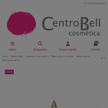
Lista de deseos (
0
)
0
Menú
Búsqueda
Iniciar sesión
Carrito
Inicio
Maquillaje
Fantasía, cine y teatro
Maquillaje en crema
Maquillaje de
fantasia en barra
-50%