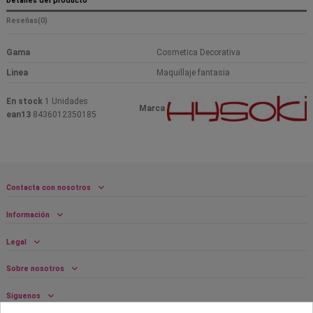
Detalles del producto
Reseñas
(0)
Gama
Cosmetica Decorativa
Linea
Maquillaje fantasia
En stock
1 Unidades
Marca
ean13
8436012350185
Contacta con nosotros
Información
Legal
Sobre nosotros
Síguenos