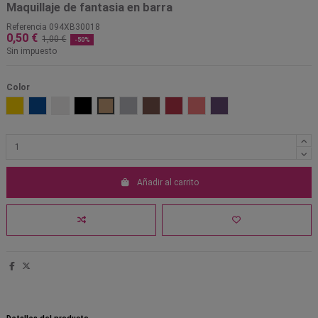
Maquillaje de fantasia en barra
Referencia
094XB30018
0,50 €
1,00 €
-50%
Sin impuesto
Color
01 Amarillo
03 Azul
05 Blanco
17 Negro
18 Oro
19 Plata
11 marron
20 rojo
21 rosa
24 violeta
Añadir al carrito