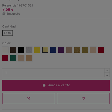
Referencia
1637C1521
7,68 €
Sin impuesto
Cantidad
15 ml
Color
001 Blanco
1001 Marrón
101 Negro
701 Plata perlado
Amarillo 203
Amarillo muerto 1521
Azul 301
Lila 601
Marrón OA
Oro 705
Oro perlado 702
Pálido PF
Rojo 50
Rojo 505
Verde 401
W1
W5
Añadir al carrito