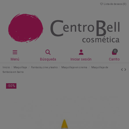
Lista de deseos (
0
)
0
Menú
Búsqueda
Iniciar sesión
Carrito
Inicio
Maquillaje
Fantasía, cine y teatro
Maquillaje en crema
Maquillaje de
fantasia en barra
-50%