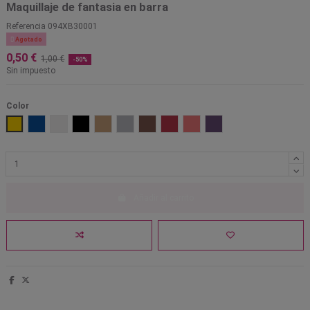
Maquillaje de fantasia en barra
Referencia
094XB30001

Agotado
0,50 €
1,00 €
-50%
Sin impuesto
Color
01 Amarillo
03 Azul
05 Blanco
17 Negro
18 Oro
19 Plata
11 marron
20 rojo
21 rosa
24 violeta
Añadir al carrito