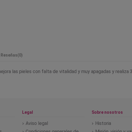
Reseñas
(0)
ra las pieles con falta de vitalidad y muy apagadas y realiza 3 fu
Legal
Sobre nosotros
Aviso legal
Historia
s
Condiciones generales de
Misión, visión y v