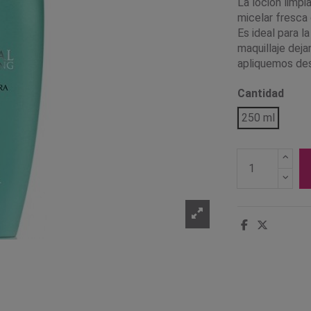
La loción limp
micelar fresca 
Es ideal para l
maquillaje deja
apliquemos de
Cantidad
250 ml