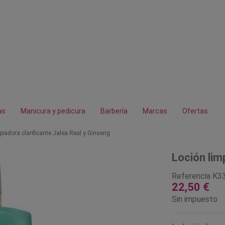
as
Manicura y pedicura
Barbería
Marcas
Ofertas
piadora clarificante Jalea Real y Ginseng
Loción lim
Referencia
K3
22,50 €
Sin impuesto