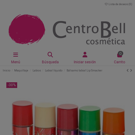
Lista de deseos (
0
)
0
Menú
Búsqueda
Iniciar sesión
Carrito
Inicio
Maquillaje
Labios
Labial líquido
Bálsamo labial Lip Smacker
-30%