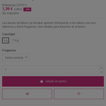
Referencia
Z27513
1,39 €
1,99 €
-30%
Sin impuesto
Las barras de labios Lip Smaker aportan hidratación a los labios con una
deliciosa y dulce fragancia. Son ideales para llevarlos en el bolso.
Cantidad
4 g
7.4 g
Fragancia
Añadir al carrito