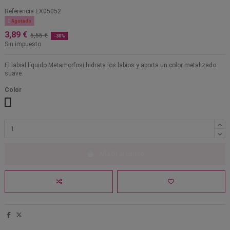
Referencia
EX05052

Agotado
3,89 €
5,55 €
-30%
Sin impuesto
El labial líquido Metamorfosi hidrata los labios y aporta un color metalizado
suave.
Color
Spice
Spite
Steel Kiss
Decorative
Añadir al carrito