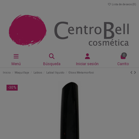
Lista de deseos (
0
)
0
Menú
Búsqueda
Iniciar sesión
Carrito
Inicio
Maquillaje
Labios
Labial líquido
Gloss Metamorfosi
-30%