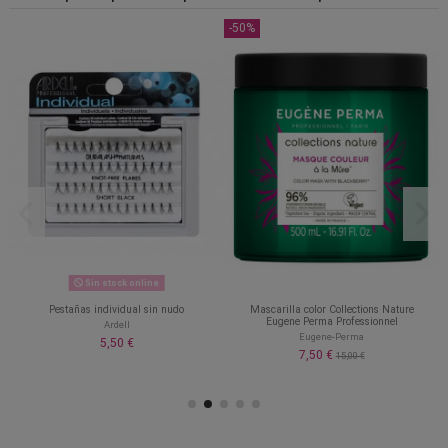
-50%
Sin stock online
Pestañas individual sin nudo
Mascarilla color Collections Nature
Eugene Perma Professionnel
Ardell
Eugene-Perma
5,50 €
7,50 €
15,00 €