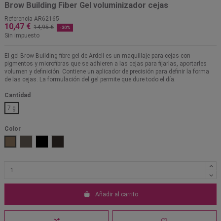
Brow Building Fiber Gel voluminizador cejas
Referencia
AR62165
10,47 €
14,95 €
-30%
Sin impuesto
El gel Brow Building fibre gel de Ardell es un maquillaje para cejas con
pigmentos y microfibras que se adhieren a las cejas para fijarlas, aportarles
volumen y definición. Contiene un aplicador de precisión para definir la forma
de las cejas. La formulación del gel permite que dure todo el día.
Cantidad
7 g
Color
Gris pardo
Medium Brown
Soft Black
Marrón oscuro
Añadir al carrito