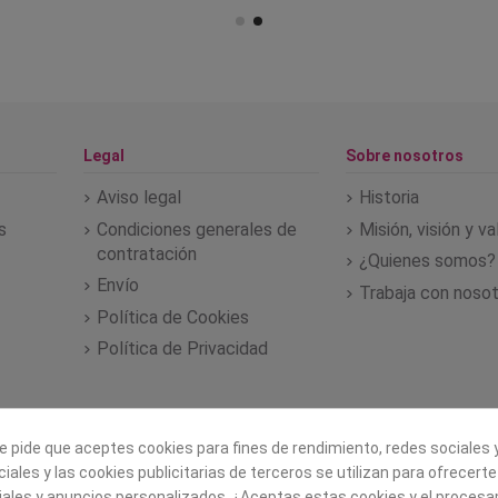
Legal
Sobre nosotros
Aviso legal
Historia
s
Condiciones generales de
Misión, visión y v
contratación
¿Quienes somos?
Envío
Trabaja con noso
Política de Cookies
Política de Privacidad
e pide que aceptes cookies para fines de rendimiento, redes sociales y
iales y las cookies publicitarias de terceros se utilizan para ofrecert
iales y anuncios personalizados. ¿Aceptas estas cookies y el proces