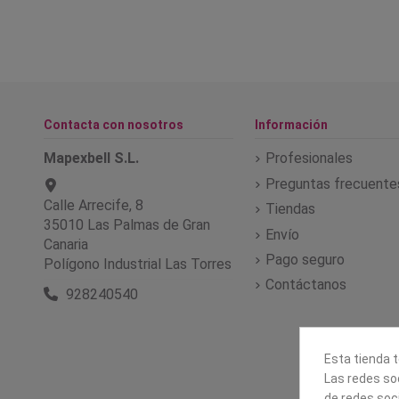
Contacta con nosotros
Información
Mapexbell S.L.
Profesionales
Preguntas frecuente
Calle Arrecife, 8
Tiendas
35010 Las Palmas de Gran
Envío
Canaria
Pago seguro
Polígono Industrial Las Torres
Contáctanos
928240540
Esta tienda t
Las redes soc
de redes soc