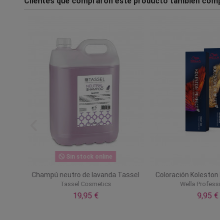
Clientes que compraron este producto también com
Sin stock online
 piel
Champú neutro de lavanda Tassel
Coloración Koleston
Tassel Cosmetics
Wella Profess
19,95 €
9,95 €