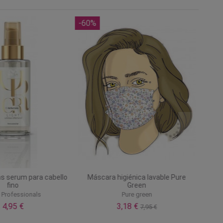
-60%
ns serum para cabello
Máscara higiénica lavable Pure
fino
Green
 Professionals
Pure green
4,95 €
3,18 €
7,95 €