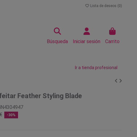
Lista de deseos (
0
)
Búsqueda
Iniciar sesión
Carrito
Ir a tienda profesional
feitar Feather Styling Blade
4N4304947
€
-30%