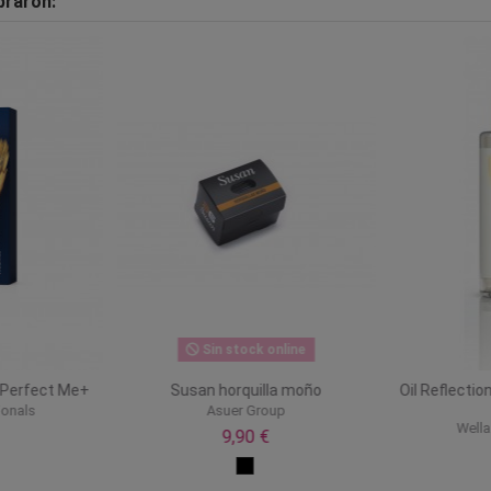
praron:
Sin stock online
 Perfect Me+
Susan horquilla moño
Oil Reflectio
ionals
Asuer Group
Wella
9,90 €