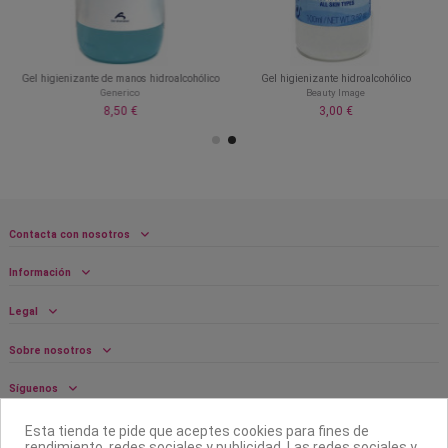
Gel higienizante de manos hidroalcohólico
Gel higienizante hidroalcohólico
Generico
Beauty Image
8,50 €
3,00 €
Contacta con nosotros
Información
Legal
Sobre nosotros
Síguenos
Boletín
Esta tienda te pide que aceptes cookies para fines de
rendimiento, redes sociales y publicidad. Las redes sociales y