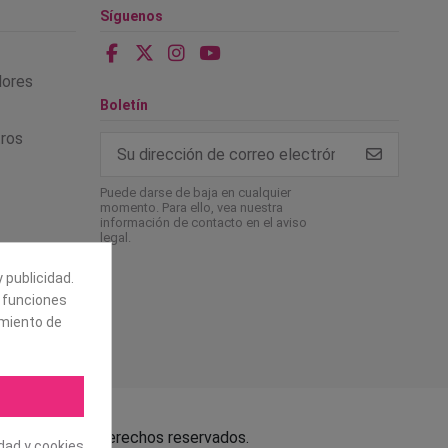
Síguenos
alores
Boletín
tros
Puede darse de baja en cualquier
momento. Para ello, vea nuestra
información de contacto en el aviso
legal.
 publicidad.
e funciones
amiento de
.L. Todos los derechos reservados.
idad y cookies