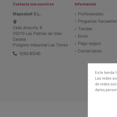
Contacta con nosotros
Información
Mapexbell S.L.
Profesionales
Preguntas frecuente
Calle Arrecife, 8
Tiendas
35010 Las Palmas de Gran
Envío
Canaria
Pago seguro
Polígono Industrial Las Torres
Contáctanos
928240540
Esta tienda t
Las redes soc
de redes soc
datos person