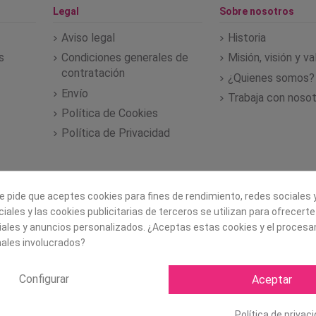
Legal
Sobre nosotros
Aviso legal
Historia
s
Condiciones generales de
Misión, visión y v
contratación
¿Quienes somos?
Envío
Trabaja con noso
Política de Cookies
Política de Privacidad
e pide que aceptes cookies para fines de rendimiento, redes sociales y
iales y las cookies publicitarias de terceros se utilizan para ofrecert
iales y anuncios personalizados. ¿Aceptas estas cookies y el proces
ales involucrados?
Configurar
Aceptar
Copyright ©
2026 Mapexbell S
Política de privac