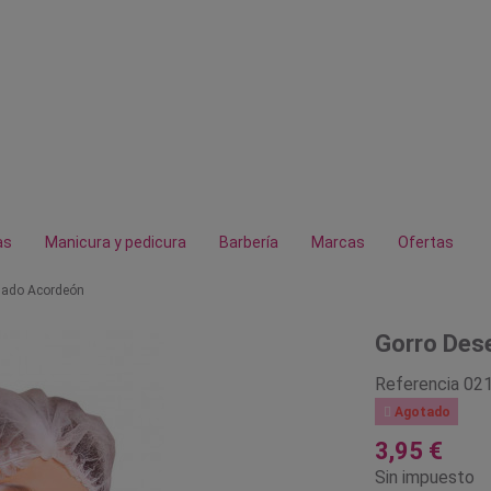
as
Manicura y pedicura
Barbería
Marcas
Ofertas
gado Acordeón
Gorro Des
Referencia
02

Agotado
3,95 €
Sin impuesto