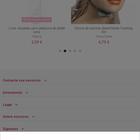
Sin stock online
Lima raspador para pedicura de doble
Gorros de mechas desechables Frosting-
cara
Kit
Titania
Fama Fabré
2,09 €
6,70 €
Contacta con nosotros
Información
Legal
Sobre nosotros
Síguenos