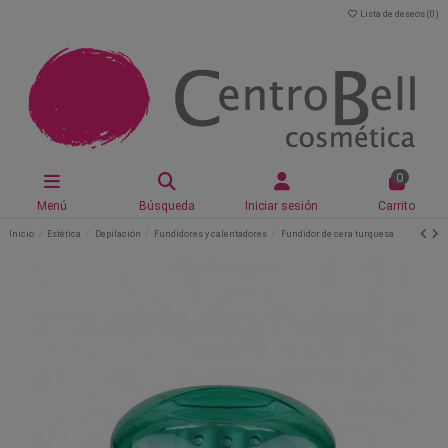
Lista de deseos (
0
)
0
Menú
Búsqueda
Iniciar sesión
Carrito
Inicio
Estética
Depilación
Fundidores y calentadores
Fundidor de cera turquesa