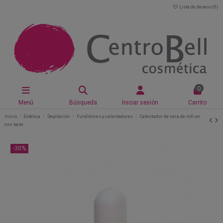
Lista de deseos (
0
)
0
Menú
Búsqueda
Iniciar sesión
Carrito
Inicio
Estética
Depilación
Fundidores y calentadores
Calentador de cera de roll on
con base
-30%