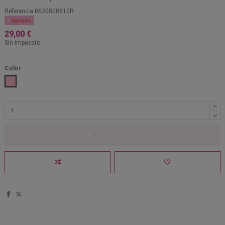
Referencia
0630000610R

Agotado
29,00 €
Sin impuesto
Color
Rosa
Añadir al carrito