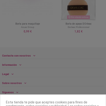
Sin stock online
Borla para maquillaje
Borla de apoyo DOrleac
Asuer Group
Dorleac Professional
0,99 €
1,82 €
Contacta con nosotros
Información
Legal
Sobre nosotros
Síguenos
Boletín
Esta tienda te pide que aceptes cookies para fines de