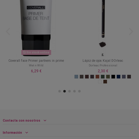
Sin stock online
Coverall face Primer partners in prime
Lápiz de ojos Kajal DOrleac
Wet n Wild
Dorleac Professional
6,29 €
2,30 €
Contacta con nosotros
Información