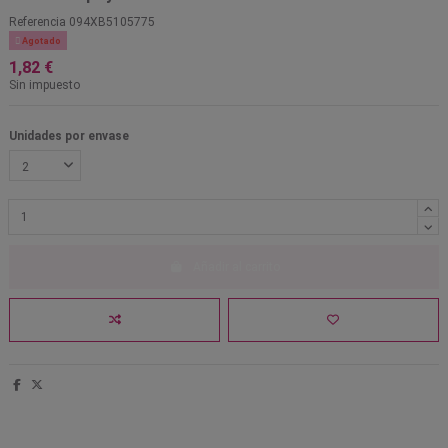
Referencia
094XB5105775

Agotado
1,82 €
Sin impuesto
Unidades por envase
Añadir al carrito