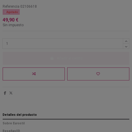
Referencia
02106618

Agotado
49,90 €
Sin impuesto
Añadir al carrito
Detalles del producto
Sobre Eurostil
Reseñas
(0)