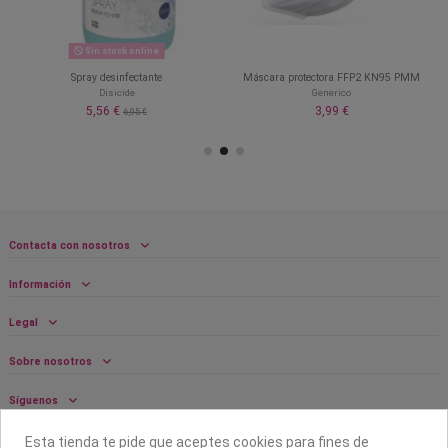
Sin stock online
Spray desinfectante
Máscara protectora FFP2 KN95 PMM
Disicide
Generico
5,56 €
3,99 €
6,95 €
Contacta con nosotros
Información
Legal
Sobre nosotros
Síguenos
Boletín
Esta tienda te pide que aceptes cookies para fines de